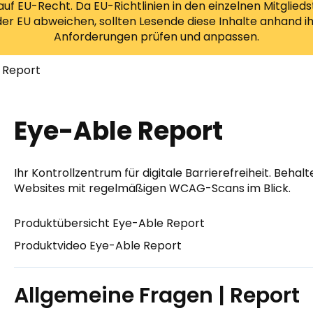
uf EU-Recht. Da EU-Richtlinien in den einzelnen Mitglied
 EU abweichen, sollten Lesende diese Inhalte anhand ihr
Anforderungen prüfen und anpassen.
 Report
Eye-Able Report
Ihr Kontrollzentrum für digitale Barrierefreiheit. Behalt
Websites mit regelmäßigen WCAG-Scans im Blick.
Produktübersicht Eye-Able Report
Produktvideo Eye-Able Report
Allgemeine Fragen | Report