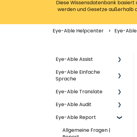
Diese Wissensdatenbank basiert a
werden und Gesetze außerhalb der
Eye-Able Helpcenter
Eye-Able
Eye-Able Assist
Eye-Able Einfache
Allgemeine Fragen |
Sprache
Assist
Eye-Able Translate
Installation | Assist
Allgemeine Fragen |
Einfache Sprache
Eye-Able Audit
Konfiguration | Assist
Allgemeine Fragen |
Installation | Einfache
Translate
Eye-Able Report
Nutzung & Funktionen |
Allgemeine Fragen |
Sprache
Assist
Website-Modul |
Audit
Allgemeine Fragen |
Nutzung & Funktionen |
Translate
Datenschutz | Assist
Installation | Audit
Report