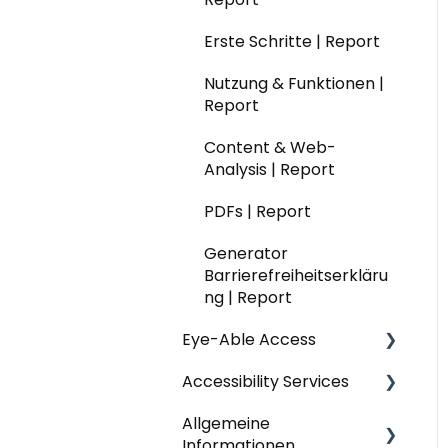
Einfache Sprache
Installation | Translate
Nutzung & Funktionen |
Erste Schritte | Report
Website-Modul |
Nutzung & Funktionen |
Audit
Einfache Sprache
Nutzung & Funktionen |
Translate
Report
Datenschutz | Translate
Content & Web-
Analysis | Report
PDFs | Report
Generator
Barrierefreiheitserkläru
ng | Report
Eye-Able Access
Accessibility Services
Allgemeine Fragen |
Eye-Able Access
Allgemeine
Workshops & Seminare
Informationen
Installation | Eye-Able