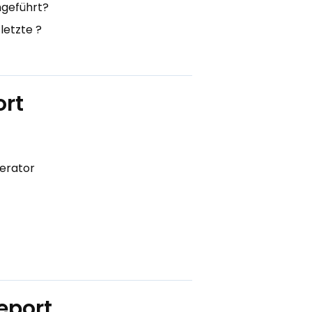
hgeführt?
letzte ?
ort
nerator
eport