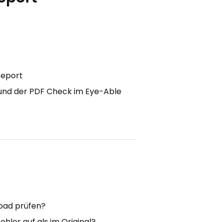
Report
 und der PDF Check im Eye-Able
load prüfen?
ler auf als im Original?