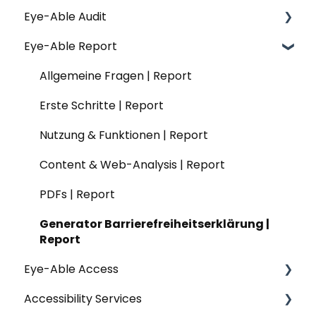
Eye-Able Audit
Konfiguration | Assist
Installation | Einfache Sprache
Allgemeine Fragen | Translate
Eye-Able Report
Nutzung & Funktionen | Assist
Nutzung & Funktionen | Einfache Sprache
Website-Modul | Translate
Allgemeine Fragen | Audit
Datenschutz | Assist
Website-Modul | Einfache Sprache
Installation | Translate
Installation | Audit
Allgemeine Fragen | Report
Nutzung & Funktionen | Translate
Nutzung & Funktionen | Audit
Erste Schritte | Report
Datenschutz | Translate
Nutzung & Funktionen | Report
Content & Web-Analysis | Report
PDFs | Report
Generator Barrierefreiheitserklärung |
Report
Eye-Able Access
Accessibility Services
Allgemeine Fragen | Eye-Able Access