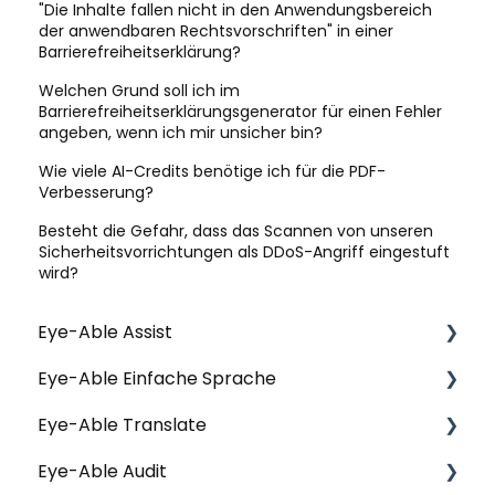
"Die Inhalte fallen nicht in den Anwendungsbereich
der anwendbaren Rechtsvorschriften" in einer
Barrierefreiheitserklärung?
Welchen Grund soll ich im
Barrierefreiheitserklärungsgenerator für einen Fehler
angeben, wenn ich mir unsicher bin?
Wie viele AI-Credits benötige ich für die PDF-
Verbesserung?
Besteht die Gefahr, dass das Scannen von unseren
Sicherheitsvorrichtungen als DDoS-Angriff eingestuft
wird?
Eye-Able Assist
Eye-Able Einfache Sprache
Allgemeine Fragen | Assist
Eye-Able Translate
Installation | Assist
Allgemeine Fragen | Einfache Sprache
Eye-Able Audit
Konfiguration | Assist
Installation | Einfache Sprache
Allgemeine Fragen | Translate