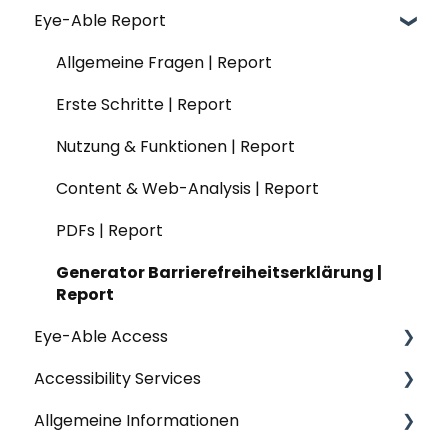
Eye-Able Report
Nutzung & Funktionen | Assist
Nutzung & Funktionen | Einfache Sprache
Website-Modul | Translate
Allgemeine Fragen | Audit
Datenschutz | Assist
Website-Modul | Einfache Sprache
Installation | Translate
Installation | Audit
Allgemeine Fragen | Report
Nutzung & Funktionen | Translate
Nutzung & Funktionen | Audit
Erste Schritte | Report
Datenschutz | Translate
Nutzung & Funktionen | Report
Content & Web-Analysis | Report
PDFs | Report
Generator Barrierefreiheitserklärung |
Report
Eye-Able Access
Accessibility Services
Allgemeine Fragen | Eye-Able Access
Allgemeine Informationen
Installation | Eye-Able Access
Workshops & Seminare