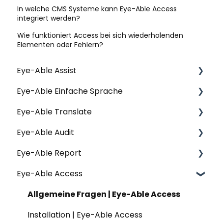
In welche CMS Systeme kann Eye-Able Access
integriert werden?
Wie funktioniert Access bei sich wiederholenden
Elementen oder Fehlern?
Eye-Able Assist
Eye-Able Einfache Sprache
Allgemeine Fragen | Assist
Eye-Able Translate
Installation | Assist
Allgemeine Fragen | Einfache Sprache
Eye-Able Audit
Konfiguration | Assist
Installation | Einfache Sprache
Allgemeine Fragen | Translate
Eye-Able Report
Nutzung & Funktionen | Assist
Nutzung & Funktionen | Einfache Sprache
Website-Modul | Translate
Allgemeine Fragen | Audit
Eye-Able Access
Datenschutz | Assist
Website-Modul | Einfache Sprache
Installation | Translate
Installation | Audit
Allgemeine Fragen | Report
Nutzung & Funktionen | Translate
Nutzung & Funktionen | Audit
Erste Schritte | Report
Allgemeine Fragen | Eye-Able Access
Datenschutz | Translate
Nutzung & Funktionen | Report
Installation | Eye-Able Access