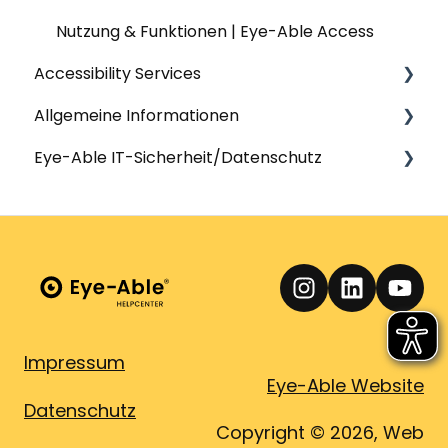
Content & Web-Analysis | Report
Nutzung & Funktionen | Eye-Able Access
Accessibility Services
PDFs | Report
Allgemeine Informationen
Generator Barrierefreiheitserklärung |
Workshops & Seminare
Report
Eye-Able IT-Sicherheit/Datenschutz
Barrierefreiheitserklärungen
Allgemeine Fragen | Eye-Able Dashboard
Testing
Allgemeine Fragen | Barrierefreiheit
IT Sicherheit
Usability
Allgemeine Fragen | Kontakt
Datenschutz
Allgemeine Fragen - Themen übergreifend
Technische und organisatorische
Maßnahmen (TOMs)
Allgemeine Fragen | Single Sign-On
Betroffene Person
Impressum
Allgemeine Fragen | KI & AI-Credits
Eye-Able Website
Datenschutz
Copyright © 2026, Web