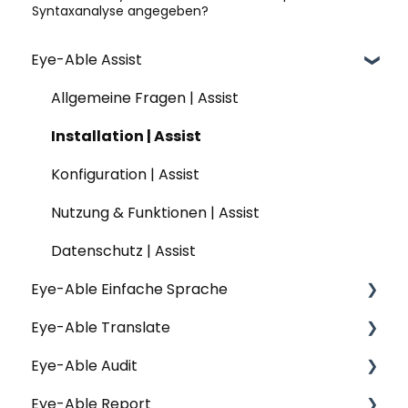
Syntaxanalyse angegeben?
Eye-Able Assist
Allgemeine Fragen | Assist
Installation | Assist
Konfiguration | Assist
Nutzung & Funktionen | Assist
Datenschutz | Assist
Eye-Able Einfache Sprache
Eye-Able Translate
Allgemeine Fragen | Einfache Sprache
Eye-Able Audit
Installation | Einfache Sprache
Allgemeine Fragen | Translate
Eye-Able Report
Nutzung & Funktionen | Einfache Sprache
Website-Modul | Translate
Allgemeine Fragen | Audit