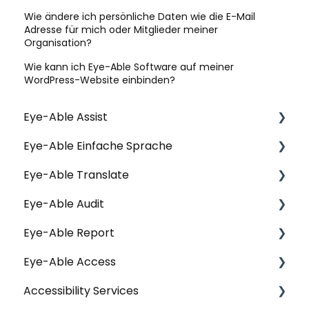
Wie ändere ich persönliche Daten wie die E-Mail
Adresse für mich oder Mitglieder meiner
Organisation?
Wie kann ich Eye-Able Software auf meiner
WordPress-Website einbinden?
Eye-Able Assist
Eye-Able Einfache Sprache
Allgemeine Fragen | Assist
Eye-Able Translate
Installation | Assist
Allgemeine Fragen | Einfache Sprache
Eye-Able Audit
Konfiguration | Assist
Installation | Einfache Sprache
Allgemeine Fragen | Translate
Eye-Able Report
Nutzung & Funktionen | Assist
Nutzung & Funktionen | Einfache Sprache
Website-Modul | Translate
Allgemeine Fragen | Audit
Eye-Able Access
Datenschutz | Assist
Website-Modul | Einfache Sprache
Installation | Translate
Installation | Audit
Allgemeine Fragen | Report
Accessibility Services
Nutzung & Funktionen | Translate
Nutzung & Funktionen | Audit
Erste Schritte | Report
Allgemeine Fragen | Eye-Able Access