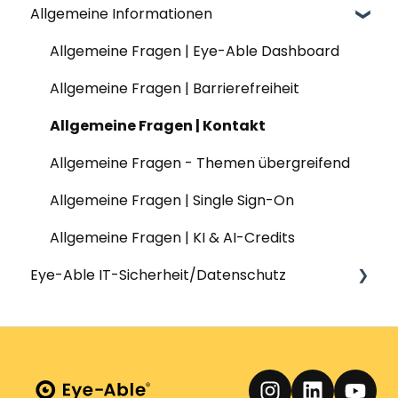
Allgemeine Informationen
Datenschutz | Translate
Nutzung & Funktionen | Report
Installation | Eye-Able Access
Workshops & Seminare
Content & Web-Analysis | Report
Nutzung & Funktionen | Eye-Able Access
Barrierefreiheitserklärungen
Allgemeine Fragen | Eye-Able Dashboard
PDFs | Report
Testing
Allgemeine Fragen | Barrierefreiheit
Generator Barrierefreiheitserklärung |
Usability
Allgemeine Fragen | Kontakt
Report
Allgemeine Fragen - Themen übergreifend
Allgemeine Fragen | Single Sign-On
Allgemeine Fragen | KI & AI-Credits
Eye-Able IT-Sicherheit/Datenschutz
IT Sicherheit
Datenschutz
Technische und organisatorische