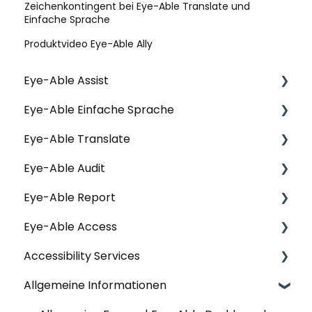
Zeichenkontingent bei Eye-Able Translate und
Einfache Sprache
Produktvideo Eye-Able Ally
Eye-Able Assist
Eye-Able Einfache Sprache
Allgemeine Fragen | Assist
Eye-Able Translate
Installation | Assist
Allgemeine Fragen | Einfache Sprache
Eye-Able Audit
Konfiguration | Assist
Installation | Einfache Sprache
Allgemeine Fragen | Translate
Eye-Able Report
Nutzung & Funktionen | Assist
Nutzung & Funktionen | Einfache Sprache
Website-Modul | Translate
Allgemeine Fragen | Audit
Eye-Able Access
Datenschutz | Assist
Website-Modul | Einfache Sprache
Installation | Translate
Installation | Audit
Allgemeine Fragen | Report
Accessibility Services
Nutzung & Funktionen | Translate
Nutzung & Funktionen | Audit
Erste Schritte | Report
Allgemeine Fragen | Eye-Able Access
Allgemeine Informationen
Datenschutz | Translate
Nutzung & Funktionen | Report
Installation | Eye-Able Access
Workshops & Seminare