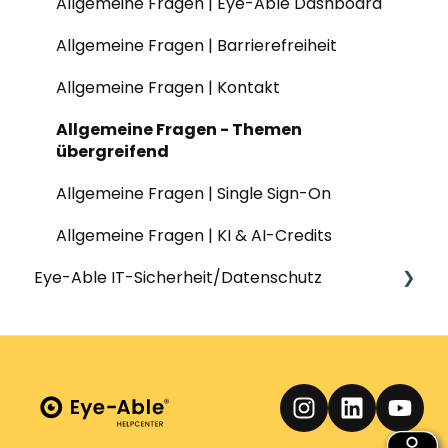
Content & Web-Analysis | Report
Nutzung & Funktionen | Eye-Able Access
Barrierefreiheitserklärungen
Allgemeine Fragen | Eye-Able Dashboard
PDFs | Report
Testing
Allgemeine Fragen | Barrierefreiheit
Generator Barrierefreiheitserklärung |
Usability
Allgemeine Fragen | Kontakt
Report
Allgemeine Fragen - Themen
übergreifend
Allgemeine Fragen | Single Sign-On
Allgemeine Fragen | KI & AI-Credits
Eye-Able IT-Sicherheit/Datenschutz
IT Sicherheit
Datenschutz
Technische und organisatorische
Maßnahmen (TOMs)