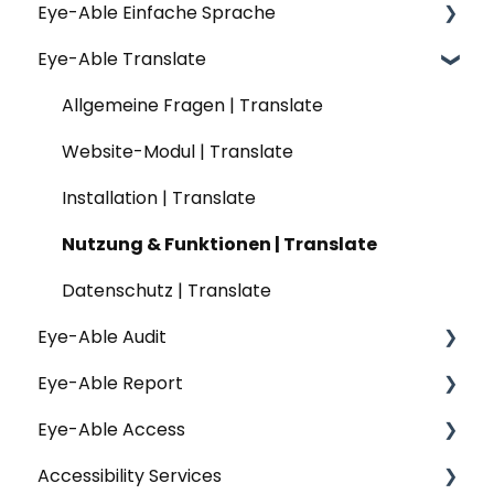
Eye-Able Einfache Sprache
Allgemeine Fragen | Assist
Eye-Able Translate
Installation | Assist
Allgemeine Fragen | Einfache Sprache
Konfiguration | Assist
Installation | Einfache Sprache
Allgemeine Fragen | Translate
Nutzung & Funktionen | Assist
Nutzung & Funktionen | Einfache Sprache
Website-Modul | Translate
Datenschutz | Assist
Website-Modul | Einfache Sprache
Installation | Translate
Nutzung & Funktionen | Translate
Datenschutz | Translate
Eye-Able Audit
Eye-Able Report
Allgemeine Fragen | Audit
Eye-Able Access
Installation | Audit
Allgemeine Fragen | Report
Accessibility Services
Nutzung & Funktionen | Audit
Erste Schritte | Report
Allgemeine Fragen | Eye-Able Access