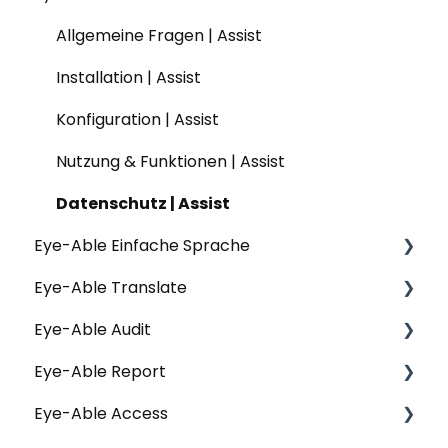
Allgemeine Fragen | Assist
Installation | Assist
Konfiguration | Assist
Nutzung & Funktionen | Assist
Datenschutz | Assist
Eye-Able Einfache Sprache
Eye-Able Translate
Allgemeine Fragen | Einfache Sprache
Eye-Able Audit
Installation | Einfache Sprache
Allgemeine Fragen | Translate
Eye-Able Report
Nutzung & Funktionen | Einfache Sprache
Website-Modul | Translate
Allgemeine Fragen | Audit
Eye-Able Access
Website-Modul | Einfache Sprache
Installation | Translate
Installation | Audit
Allgemeine Fragen | Report