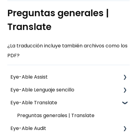
Preguntas generales |
Translate
¿La traducción incluye también archivos como los
PDF?
Eye-Able Assist
Eye-Able Lenguaje sencillo
Información general | Assist
Eye-Able Translate
Asistencia en la instalación | Assist
Instalación | Lenguaje sencillo
Configuración | Assist
Preguntas generales | Translate
Eye-Able Audit
Uso y funciones | Assist