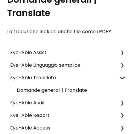
Translate
La traduzione include anche file come i PDF?
Eye-Able Assist
Eye-Able Linguaggio semplice
Informazioni generali | Assist
Eye-Able Translate
Installazione e assistenza | Assist
Installazione | Linguaggio semplice
Configurazione | Assist
Domande generali | Translate
Eye-Able Audit
Utilizzo e funzionalità | Assist
Eye-Able Report
Protezione dei dati | Assist
Domande generali | Audit
Eye-Able Access
Domande generali | Report