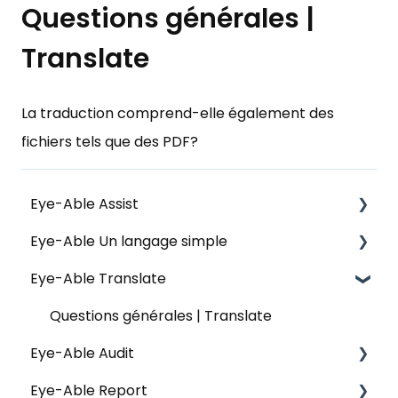
Questions générales |
Translate
La traduction comprend-elle également des
fichiers tels que des PDF?
Eye-Able Assist
Eye-Able Un langage simple
Informations générales | Assist
Eye-Able Translate
Installation | Assist
Installation | Un langage simple
Configuration | Assist
Questions générales | Translate
Eye-Able Audit
Caractéristiques et fonctions | Assist
Eye-Able Report
Sécurité des données | Assist
Questions générales | Audit