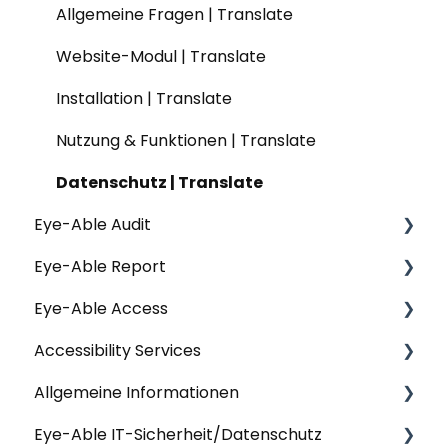
Konfiguration | Assist
Installation | Einfache Sprache
Allgemeine Fragen | Translate
Nutzung & Funktionen | Assist
Nutzung & Funktionen | Einfache Sprache
Website-Modul | Translate
Datenschutz | Assist
Website-Modul | Einfache Sprache
Installation | Translate
Nutzung & Funktionen | Translate
Datenschutz | Translate
Eye-Able Audit
Eye-Able Report
Allgemeine Fragen | Audit
Eye-Able Access
Installation | Audit
Allgemeine Fragen | Report
Accessibility Services
Nutzung & Funktionen | Audit
Erste Schritte | Report
Allgemeine Fragen | Eye-Able Access
Allgemeine Informationen
Nutzung & Funktionen | Report
Installation | Eye-Able Access
Workshops & Seminare
Eye-Able IT-Sicherheit/Datenschutz
Content & Web-Analysis | Report
Nutzung & Funktionen | Eye-Able Access
Barrierefreiheitserklärungen
Allgemeine Fragen | Eye-Able Dashboard