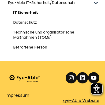
Eye-Able IT-Sicherheit/Datenschutz
Content & Web-Analysis | Report
Nutzung & Funktionen | Eye-Able Access
Barrierefreiheitserklärungen
Allgemeine Fragen | Eye-Able Dashboard
PDFs | Report
Testing
Allgemeine Fragen | Barrierefreiheit
IT Sicherheit
Generator Barrierefreiheitserklärung |
Usability
Allgemeine Fragen | Kontakt
Datenschutz
Report
Allgemeine Fragen - Themen übergreifend
Technische und organisatorische
Maßnahmen (TOMs)
Allgemeine Fragen | Single Sign-On
Betroffene Person
Allgemeine Fragen | KI & AI-Credits
Impressum
Eye-Able Website