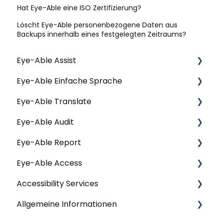
Hat Eye-Able eine ISO Zertifizierung?
Löscht Eye-Able personenbezogene Daten aus
Backups innerhalb eines festgelegten Zeitraums?
Eye-Able Assist
Eye-Able Einfache Sprache
Allgemeine Fragen | Assist
Eye-Able Translate
Installation | Assist
Allgemeine Fragen | Einfache Sprache
Eye-Able Audit
Konfiguration | Assist
Installation | Einfache Sprache
Allgemeine Fragen | Translate
Eye-Able Report
Nutzung & Funktionen | Assist
Nutzung & Funktionen | Einfache Sprache
Website-Modul | Translate
Allgemeine Fragen | Audit
Eye-Able Access
Datenschutz | Assist
Website-Modul | Einfache Sprache
Installation | Translate
Installation | Audit
Allgemeine Fragen | Report
Accessibility Services
Nutzung & Funktionen | Translate
Nutzung & Funktionen | Audit
Erste Schritte | Report
Allgemeine Fragen | Eye-Able Access
Allgemeine Informationen
Datenschutz | Translate
Nutzung & Funktionen | Report
Installation | Eye-Able Access
Workshops & Seminare